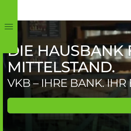
Inhaltsbereich
Suche
DIE HAUS­BANK
MITTELSTAND.
VKB – IHRE BANK. IHR