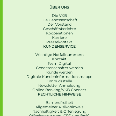
ÜBER UNS
Die VKB
Die Genossenschaft
Der Vorstand
Geschäfts­be­richte
Kooperationen
Karriere
Pressekontakt
KUNDENSERVICE
Wichtige Notfallnummern
Kontakt
Team Digital
Genossenschafter werden
Kunde werden
Digitale Kunden­informations­mappe
Ombudsstelle
Newsletter Anmeldung
Online Banking/VKB Connect
RECHTLICHE HINWEISE
Barrierefreiheit
Allgemeiner Risikohinweis
Nachhaltigkeit & Offenlegung
Offenlegung gem. CRR und BWG