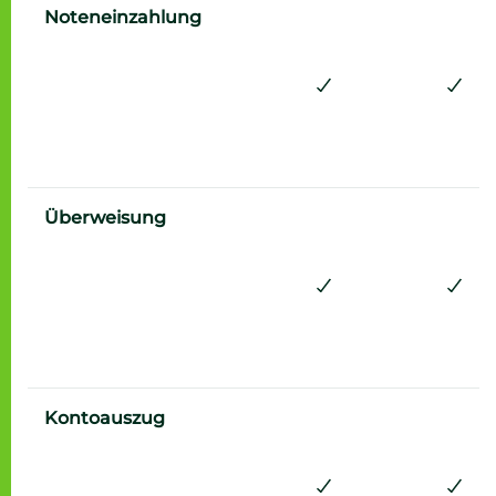
Ja
Ja
Noteneinzahlung
Ja
Ja
Überweisung
Ja
Ja
Kontoauszug